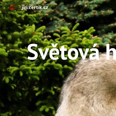
jiri.certik.cz
Sk
Světová 