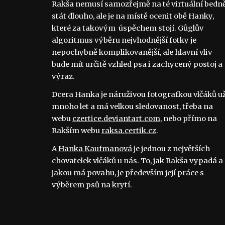
Rakša nemusí samozřejmě na té virtuální bedn
stát dlouho, ale je na místě ocenit obě Hanky,
které za takovým úspěchem stojí. Gůglův
algoritmus výběru nejvhodnější fotky je
nepochybně komplikovanější, ale hlavní vliv
bude mít určitě vzhled psa i zachycený postoj a
výraz.
Dcera Hanka je náruživou fotografkou vlčáků u
mnoho let a má velkou sledovanost, třeba na
webu
czertice.deviantart.com
, nebo přímo na
Rakším webu
raksa.certik.cz
.
A
Hanka Kaufmanová
je jednou z největších
chovatelek vlčáků u nás. To, jak Rakša vypadá a
jakou má povahu, je především její práce s
výběrem psů na krytí.