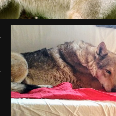
-
h
m