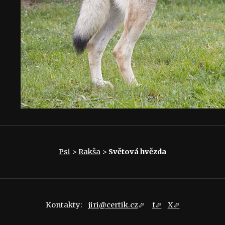
Psi
>
Rakša
>
Světová hvězda
Kontakty:
jiri@certik.cz
⬀
f⬀
X⬀