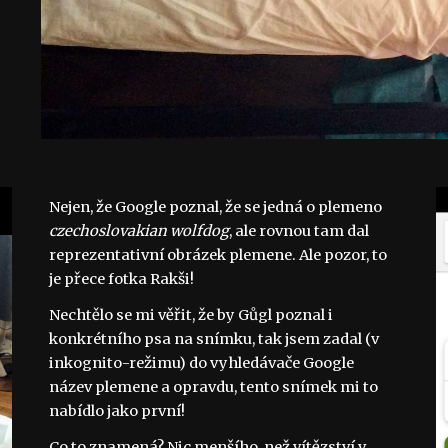
Nejen, že Google poznal, že se jedná o plemeno
czechoslovakian wolfdog
, ale rovnou tam dal
reprezentativní obrázek plemene. Ale pozor, to
je přece fotka Rakši!
Nechtělo se mi věřit, že by Gůgl poznal i
konkrétního psa na snímku, tak jsem zadal (v
inkognito-režimu) do vyhledávače Google
název plemene a opravdu, tento snímek mi to
nabídlo jako první!
Co to znamená? Nic menšího, než vítězství v