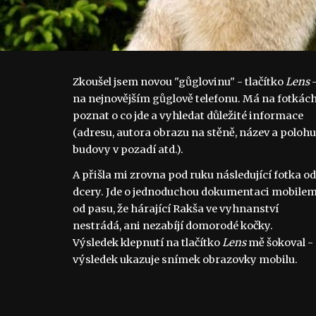
Zkoušel jsem novou "gůglovinu" - tlačítko
Lens
na nejnovějším gůglově telefonu. Má na fotkác
poznat o co jde a vyhledat důležité informace
(adresu, autora obrazu na stěně, název a polohu
budovy v pozadí atd.).
A přišla mi zrovna pod ruku následující fotka od
dcery. Jde o jednoduchou dokumentaci mobile
od pasu, že hárající Rakša ve vyhnanství
nestrádá, ani nezabíjí domorodé kočky.
Výsledek klepnutí na tlačítko
Lens
mě šokoval -
výsledek ukazuje snímek obrazovky mobilu.