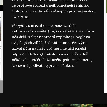
celosvětové soutěži o nejhodnotnější snímek
československého vlčáka! Aspoň pro dnešni den
- 4.3.2018.
Google
je s převahou nejpoužívanější
vyhledávač na světě. (To, že náš
Seznam
s ním u
nás drží krok je naprostá vyjímka.) Google za
svůj úspěch vděčí především tomu, že svým
uživatelům nabízí v průměru nejužitečnější
odpovědi. A Google tak dnes usoudil, že když
někdo chce vidět ukázkového jedince plemene,
tak se má podívat nejprve na Rakšu.