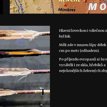
Hlavní loveckou i válečnou z
byl luk.
Měli zde v muzeu šípy délek 
cm po metr (odhadem).
Po příjezdu evropanů si hrot
vyráběli i ze skla, hřebíků a 
nejrůznějších železných zby