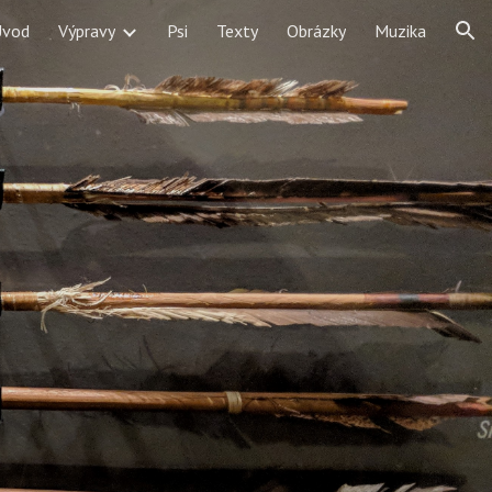
Úvod
Výpravy
Psi
Texty
Obrázky
Muzika
ion