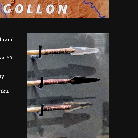
braní 
od 60 
y 
tků.