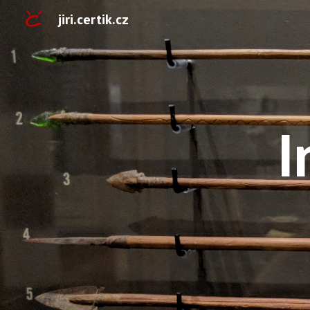
jiri.certik.cz
Sk
I