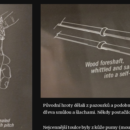
Původní hroty dělali z pazourků a podob
dřeva smůlou a šlachami. Někdy postačilo i
Nejcennější toulce byly z kůže pumy (moun