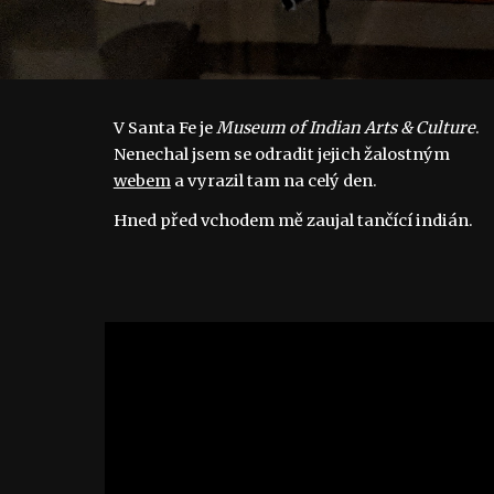
V Santa Fe je 
Museum of Indian Arts & Culture
. 
Nenechal jsem se odradit jejich žalostným 
webem
 a vyrazil tam na celý den. 
Hned před vchodem mě zaujal tančící indián.