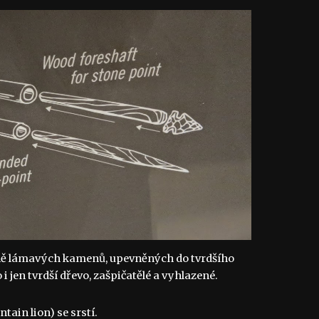
ně lámavých kamenů, upevněných do tvrdšího 
 jen tvrdší dřevo, zašpičatělé a vyhlazené.
tain lion) se srstí.