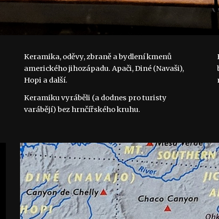
Keramika, oděvy, zbraně a bydlení kmenů 
amerického jihozápadu. Apači, Diné (Navaši), 
Hopi a další.
Keramiku vyráběli (a dodnes pro turisty 
varábějí) bez hrnčířského kruhu.