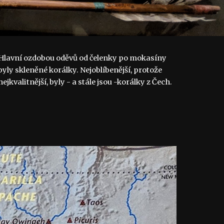
Hlavní ozdobou oděvů od čelenky po mokasíny 
byly skleněné korálky. Nejoblíbenější, protože 
nejkvalitnější, byly - a stále jsou -korálky z Čech.